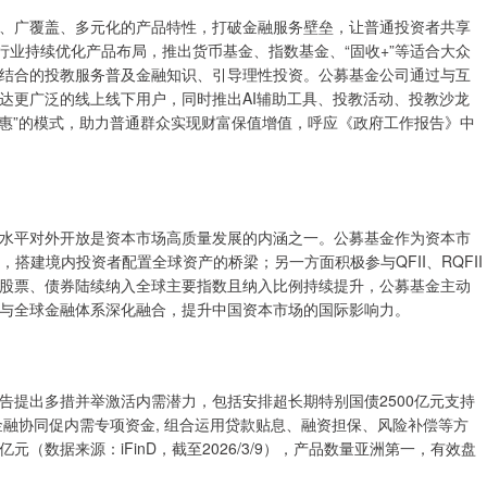
、广覆盖、多元化的产品特性，打破金融服务壁垒，让普通投资者共享
行业持续优化产品布局，推出货币基金、指数基金、“固收+”等适合大众
结合的投教服务普及金融知识、引导理性投资。公募基金公司通过与互
达更广泛的线上线下用户，同时推出AI辅助工具、投教活动、投教沙龙
普惠”的模式，助力普通群众实现财富保值增值，呼应《政府工作报告》中
水平对外开放是资本市场高质量发展的内涵之一。公募基金作为资本市
，搭建境内投资者配置全球资产的桥梁；另一方面积极参与QFII、RQFII
股票、债券陆续纳入全球主要指数且纳入比例持续提升，公募基金主动
与全球金融体系深化融合，提升中国资本市场的国际影响力。
告提出多措并举激活内需潜力，包括安排超长期特别国债2500亿元支持
金融协同促内需专项资金, 组合运用贷款贴息、融资担保、风险补偿等方
亿元（数据来源：iFinD，截至2026/3/9），产品数量亚洲第一，有效盘