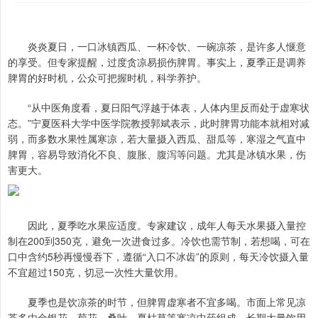
炎炎夏日，一口冰镇西瓜、一杯冷饮、一碗凉茶，是许多人惬意
的享受。但专家提醒，过度贪凉易损伤脾胃。事实上，夏季正是调养
脾胃的好时机，公众可把握时机，科学养护。
“从中医角度看，夏日阳气浮越于体表，人体内里反而处于虚寒状
态。”宁夏医科大学中医学院教授郭斌表示，此时脾胃功能本就相对减
弱，而多数水果性属寒凉，若大量摄入西瓜、甜瓜等，寒湿之气直中
脾胃，容易导致消化不良、腹胀、腹泻等问题。尤其是冰镇水果，伤
害更大。
因此，夏季吃水果应适度。专家建议，成年人每天水果摄入量控
制在200到350克，避免一次进食过多。冷饮也需节制，若想喝，可在
口中含约5秒再慢慢吞下，遵循“入口不冰齿”的原则，每天冷饮摄入量
不宜超过150克，切忌一次性大量饮用。
夏季也是饮凉茶的时节，但脾胃虚寒者不宜多喝。市面上常见凉
茶多由金银花、菊花、桑叶、夏枯草等寒凉中药组成，长期大量饮用