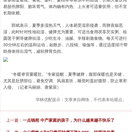
易损伤脾阳、败坏胃气。体内确有内热、上火者可适量饮用，但不宜
长期依赖。
郭斌表示，夏季多湿热天气，人体易受湿邪侵袭，而脾喜燥恶
湿，此时针对性地祛湿、健脾尤为重要。可适当食用茯苓芡实粥、桂
圆莲子粥等健脾祛湿，少吃生冷、油腻、辛辣刺激食物。每天可进行
30分钟左右的温和运动，如散步、八段锦、瑜伽等，通过适度排汗帮
助身体排出湿气，减轻脾胃负担。
“冬暖脊背夏暖肚。”专家提醒，夏季健脾，腹部保暖也是关键，
尤其是肚脐部位，避免空调、风扇直吹，睡觉时盖好腹部，防止寒邪
入侵。（记者马丽娟、唐紫宸）
华林优配提示：文章来自网络，不代表本站观点。
上一篇：
一点钱程 中产家庭的孩子，为什么越来越不快乐了