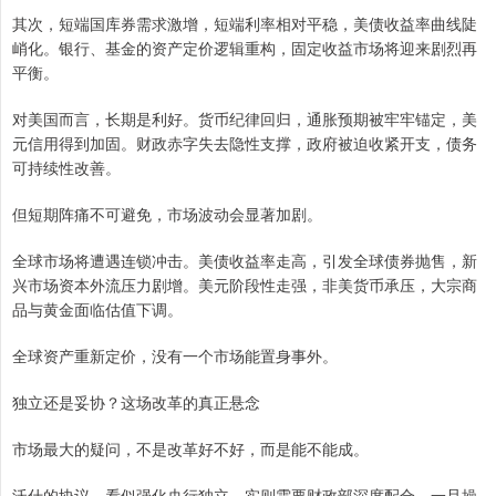
其次，短端国库券需求激增，短端利率相对平稳，美债收益率曲线陡
峭化。银行、基金的资产定价逻辑重构，固定收益市场将迎来剧烈再
平衡。
对美国而言，长期是利好。货币纪律回归，通胀预期被牢牢锚定，美
元信用得到加固。财政赤字失去隐性支撑，政府被迫收紧开支，债务
可持续性改善。
但短期阵痛不可避免，市场波动会显著加剧。
全球市场将遭遇连锁冲击。美债收益率走高，引发全球债券抛售，新
兴市场资本外流压力剧增。美元阶段性走强，非美货币承压，大宗商
品与黄金面临估值下调。
全球资产重新定价，没有一个市场能置身事外。
独立还是妥协？这场改革的真正悬念
市场最大的疑问，不是改革好不好，而是能不能成。
沃什的协议，看似强化央行独立，实则需要财政部深度配合。一旦操