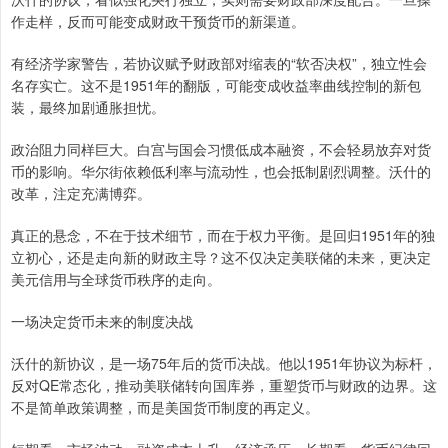
作走样，反而可能变成财政干预货币的新渠道。
有经济学家警告，若协议赋予财政部对缩表的“软否决权”，独立性会
名存实亡。这不是1951年的翻版，可能变成收益率曲线控制的新包
装，最终加剧通胀担忧。
政治阻力同样巨大。白宫与国会习惯低成本融资，不会轻易放弃对货
币的影响。华尔街依赖低利率与流动性，也会抵制剧烈调整。沃什的
改革，注定充满博弈。
真正的悬念，不在于技术细节，而在于权力平衡。是回归1951年的独
立初心，还是走向新的财政主导？这不仅决定美联储的未来，更决定
美元信用与全球货币秩序的走向。
一场决定货币未来的制度决战
沃什的新协议，是一场75年后的货币决战。他以1951年协议为标杆，
反对QE常态化，推动美联储转向国库券，重塑货币与财政的边界。这
不是简单政策调整，而是美国货币制度的再定义。