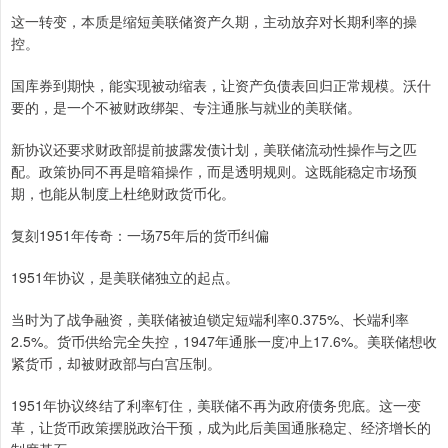
这一转变，本质是缩短美联储资产久期，主动放弃对长期利率的操
控。
国库券到期快，能实现被动缩表，让资产负债表回归正常规模。沃什
要的，是一个不被财政绑架、专注通胀与就业的美联储。
新协议还要求财政部提前披露发债计划，美联储流动性操作与之匹
配。政策协同不再是暗箱操作，而是透明规则。这既能稳定市场预
期，也能从制度上杜绝财政货币化。
复刻1951年传奇：一场75年后的货币纠偏
1951年协议，是美联储独立的起点。
当时为了战争融资，美联储被迫锁定短端利率0.375%、长端利率
2.5%。货币供给完全失控，1947年通胀一度冲上17.6%。美联储想收
紧货币，却被财政部与白宫压制。
1951年协议终结了利率钉住，美联储不再为政府债务兜底。这一变
革，让货币政策摆脱政治干预，成为此后美国通胀稳定、经济增长的