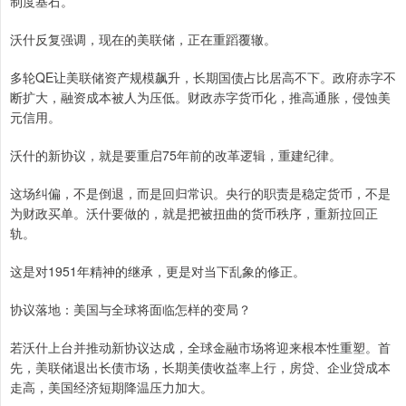
制度基石。
沃什反复强调，现在的美联储，正在重蹈覆辙。
多轮QE让美联储资产规模飙升，长期国债占比居高不下。政府赤字不
断扩大，融资成本被人为压低。财政赤字货币化，推高通胀，侵蚀美
元信用。
沃什的新协议，就是要重启75年前的改革逻辑，重建纪律。
这场纠偏，不是倒退，而是回归常识。央行的职责是稳定货币，不是
为财政买单。沃什要做的，就是把被扭曲的货币秩序，重新拉回正
轨。
这是对1951年精神的继承，更是对当下乱象的修正。
协议落地：美国与全球将面临怎样的变局？
若沃什上台并推动新协议达成，全球金融市场将迎来根本性重塑。首
先，美联储退出长债市场，长期美债收益率上行，房贷、企业贷成本
走高，美国经济短期降温压力加大。