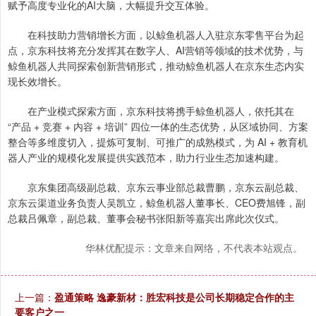
赋予高度专业化的AI大脑，大幅提升交互体验。
在科技助力营销增长方面，以鲸鱼机器人入驻京东零售平台为起
点，京东科技将充分发挥其在数字人、AI营销等领域的技术优势，与
鲸鱼机器人共同探索创新营销形式，推动鲸鱼机器人在京东生态内实
现长效增长。
在产业模式探索方面，京东科技将携手鲸鱼机器人，依托其在
“产品 + 竞赛 + 内容 + 培训” 四位一体的生态优势，从区域协同、方案
整合等多维度切入，提炼可复制、可推广的成熟模式，为 AI + 教育机
器人产业的规模化发展提供实践范本，助力行业生态加速构建。
京东集团高级副总裁、京东云事业部总裁曹鹏，京东云副总裁、
京东云渠道业务负责人吴凯立，鲸鱼机器人董事长、CEO费旭锋，副
总裁吕佩章，副总裁、董事会秘书张阳新等嘉宾出席此次仪式。
华林优配提示：文章来自网络，不代表本站观点。
上一篇：
盈通策略 逸豪新材：胜宏科技是公司长期稳定合作的主
要客户之一