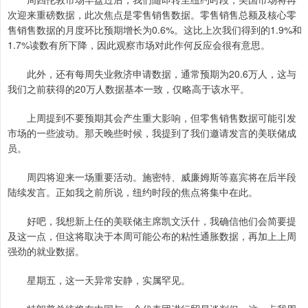
次迎来重磅数据，此次焦点是零售销售数据。零售销售总额及核心零
售销售数据的月度环比预期增长为0.6%。这比上次我们得到的1.9%和
1.7%读数有所下降，因此观察市场对此作何反应会很有意思。
此外，还有每周失业救济申请数据，通常预期为20.6万人，这与
我们之前获得的20万人数据基本一致，仅略高于该水平。
上周提到不要预期其会产生重大影响，但零售销售数据可能引发
市场的一些波动。那天晚些时候，我提到了我们邀请发言的美联储成
员。
周四将迎来一场重要活动。施密特、威廉姆斯等嘉宾将在后半段
陆续发言。正如我之前所说，纽约时段的焦点将集中在此。
好吧，我想新上任的美联储主席凯文沃什，我确信他们会简要提
及这一点，但这将取决于本周可能公布的粘性通胀数据，再加上上周
强劲的就业数据。
星期五，这一天异常安静，实属罕见。