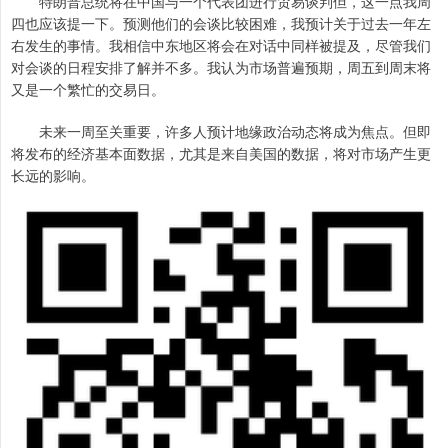
特朗普总统将在中国与一个代表团进行贸易谈判但，这一点我周
四也应该提一下。预测他们的会谈比较困难，我预计关于过去一年左
右发生的事情。我相信中东地区将会在对话中同样被提及，尽管我们
对会谈的日程安排了解并不多。我认为市场普遍预期，周五到周末将
又是一个繁忙的交易日。
未来一周至关重要，许多人预计地缘政治动态将成为焦点。但即
将发布的经济基本面数据，尤其是来自美国的数据，将对市场产生更
长远的影响。