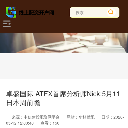
卓盛国际 ATFX首席分析师Nick:5月11
日本周前瞻
来源：中信建投配资网平台
网站：华林优配
日期：2026-
05-12 12:00:48
查看：150