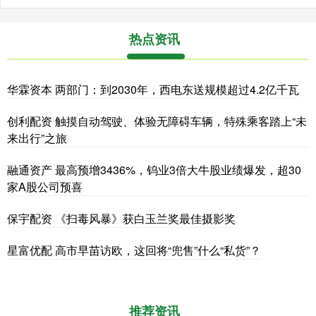
热点资讯
华霖资本 两部门：到2030年，西电东送规模超过4.2亿千瓦
创利配资 触摸自动驾驶、体验无障碍车辆，特殊乘客踏上“未
来出行”之旅
融通资产 最高预增3436%，钨业3倍大牛股业绩爆发，超30
家A股公司预喜
保宇配资 《扫毒风暴》获白玉兰奖最佳摄影奖
星富优配 高市早苗访欧，这回将“兜售”什么“私货”？
推荐资讯