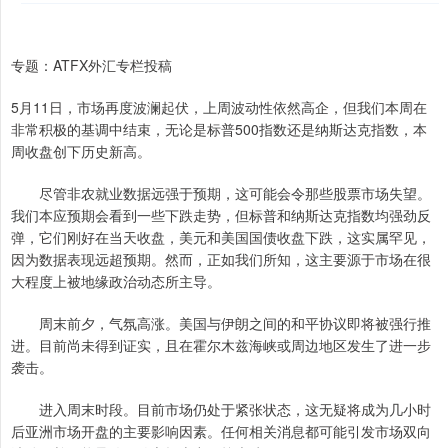
专题：ATFX外汇专栏投稿
5月11日，市场再度波澜起伏，上周波动性依然高企，但我们本周在
非常积极的基调中结束，无论是标普500指数还是纳斯达克指数，本
周收盘创下历史新高。
尽管非农就业数据远强于预期，这可能会令那些股票市场失望。
我们本应预期会看到一些下跌走势，但标普和纳斯达克指数均强劲反
弹，它们刚好在当天收盘，美元和美国国债收盘下跌，这实属罕见，
因为数据表现远超预期。然而，正如我们所知，这主要源于市场在很
大程度上被地缘政治动态所主导。
周末前夕，气氛高涨。美国与伊朗之间的和平协议即将被强行推
进。目前尚未得到证实，且在霍尔木兹海峡或周边地区发生了进一步
袭击。
进入周末时段。目前市场仍处于紧张状态，这无疑将成为几小时
后亚洲市场开盘的主要影响因素。任何相关消息都可能引发市场双向