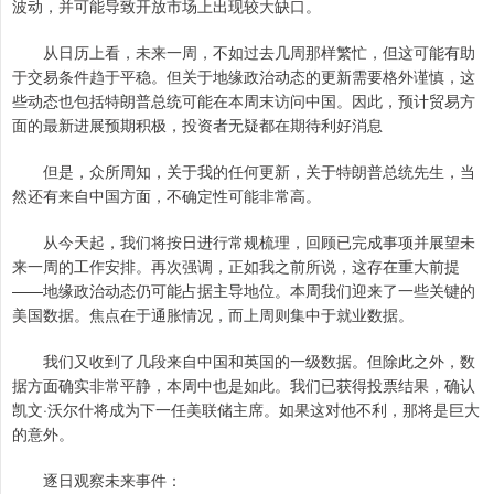
波动，并可能导致开放市场上出现较大缺口。
从日历上看，未来一周，不如过去几周那样繁忙，但这可能有助
于交易条件趋于平稳。但关于地缘政治动态的更新需要格外谨慎，这
些动态也包括特朗普总统可能在本周末访问中国。因此，预计贸易方
面的最新进展预期积极，投资者无疑都在期待利好消息
但是，众所周知，关于我的任何更新，关于特朗普总统先生，当
然还有来自中国方面，不确定性可能非常高。
从今天起，我们将按日进行常规梳理，回顾已完成事项并展望未
来一周的工作安排。再次强调，正如我之前所说，这存在重大前提
——地缘政治动态仍可能占据主导地位。本周我们迎来了一些关键的
美国数据。焦点在于通胀情况，而上周则集中于就业数据。
我们又收到了几段来自中国和英国的一级数据。但除此之外，数
据方面确实非常平静，本周中也是如此。我们已获得投票结果，确认
凯文·沃尔什将成为下一任美联储主席。如果这对他不利，那将是巨大
的意外。
逐日观察未来事件：