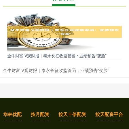
金牛财富 V观财报｜泰永长征收监管函：业绩预告“变脸”
金牛财富 V观财报｜泰永长征收监管函：业绩预告“变脸”
华林优配
按月配资
按天十倍配资
按天配资平台