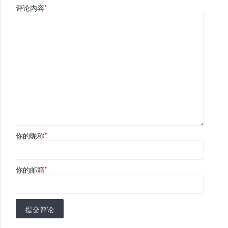
评论内容
*
你的昵称
*
你的邮箱
*
提交评论