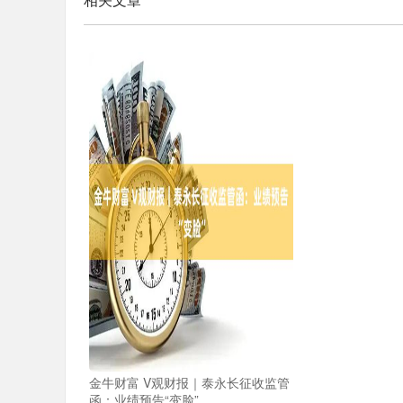
金牛财富 V观财报｜泰永长征收监管
函：业绩预告“变脸”