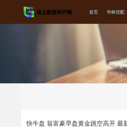
首页
华林优配
快牛盘 翁富豪早盘黄金跳空高开 最