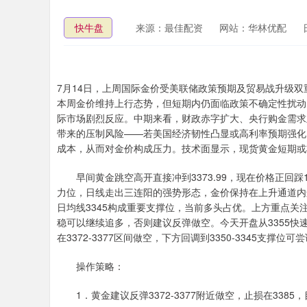
快牛盘
来源：最佳配资
网站：华林优配
7月14日，上周国际金价受美联储政策预期及贸易战升级
本周金价维持上行态势，但短期内仍面临政策不确定性扰动
际市场剧烈反应。中期来看，财政赤字扩大、央行购金需求
带来的压制风险——若美国经济韧性凸显或高利率预期强化
成本，从而对金价构成压力。技术面显示，现货黄金短期或
早间黄金跳空高开直接冲到3373.99，现在价格正回踩
力位，日线走出三连阳的强势形态，金价保持在上升通道内运
日均线3345构成重要支撑位，当前多头占优。上方重点关注
稳可以继续追多，否则建议反弹做空。今天开盘从3355快速
在3372-3377区间做空，下方回调到3350-3345支撑位可
操作策略：
1．黄金建议反弹3372-3377附近做空，止损在3385，目标