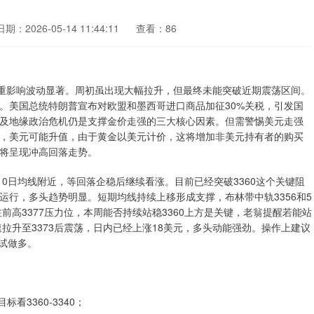
日期：2026-05-14 11:44:11
查看：86
双重影响波动显著。周初虽出现大幅拉升，但最终未能突破近期震荡区间。
。美国总统特朗普宣布对欧盟和墨西哥进口商品加征30%关税，引发国
及地缘政治危机仍是支撑金价走强的三大核心因素。但需警惕美元走强
，美元可能升值，由于黄金以美元计价，这将增加非美元持有者的购买
将呈现冲高回落走势。
10日均线附近，等回落企稳后继续看涨。目前已经突破3360这个关键阻
行，多头趋势明显。短期均线持续上移形成支撑，布林带中轨3356和5
前高3377压力位，本周能否持续站稳3360上方是关键，老翁提醒若能站
拉升至3373后震荡，日内已经上涨18美元，多头动能强劲。操作上建议
尝试做多。
看3360-3340；