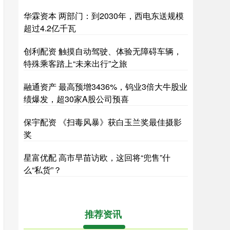
华霖资本 两部门：到2030年，西电东送规模
超过4.2亿千瓦
创利配资 触摸自动驾驶、体验无障碍车辆，
特殊乘客踏上“未来出行”之旅
融通资产 最高预增3436%，钨业3倍大牛股业
绩爆发，超30家A股公司预喜
保宇配资 《扫毒风暴》获白玉兰奖最佳摄影
奖
星富优配 高市早苗访欧，这回将“兜售”什
么“私货”？
推荐资讯