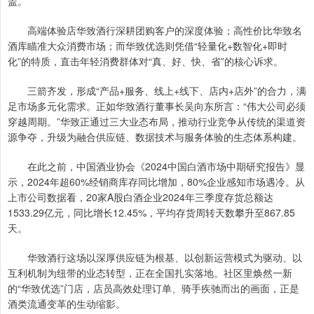
盖。
高端体验店华致酒行深耕团购客户的深度体验；高性价比华致名
酒库瞄准大众消费市场；而华致优选则凭借“轻量化+数智化+即时
化”的特质，直击年轻消费群体对“真、好、快、省”的核心诉求。
三箭齐发，形成“产品+服务、线上+线下、店内+店外”的合力，满
足市场多元化需求。正如华致酒行董事长吴向东所言：“伟大公司必须
穿越周期。”华致正通过三大业态布局，推动行业竞争从传统的渠道资
源争夺，升级为融合供应链、数据技术与服务体验的生态体系构建。
在此之前，中国酒业协会《2024中国白酒市场中期研究报告》显
示，2024年超60%经销商库存同比增加，80%企业感知市场遇冷。从
上市公司数据看，20家A股白酒企业2024年三季度存货总额达
1533.29亿元，同比增长12.45%，平均存货周转天数攀升至867.85
天。
华致酒行这场以深厚供应链为根基、以创新运营模式为驱动、以
互利机制为纽带的业态转型，正在全国扎实落地。社区里焕然一新
的“华致优选”门店，店员高效处理订单、骑手疾驰而出的画面，正是
酒类流通变革的生动缩影。