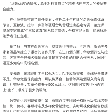
“华致优选”的底气，源于对行业痛点的精准把控与强大的资源整
合能力。
在供应链端打造了信任基石，依托二十年构建的名酒保真体系，
茅台、五粮液、拉菲、奔富等硬通货均需通过由鉴定专员、鉴定师、
资深专家组成的“三级鉴真”体系层层筛选，合格方能入库，彻底解决
消费者信任焦虑。
据了解，当前在白酒方面，华致酒行与茅台、五粮液、汾酒等多
家名酒品牌建立了紧密的合作关系；在进口酒方面，华致酒行也与拉
菲、奔富等全球知名葡萄酒企业确立了长期的战略合作关系，同时引
进更多知名中高端名酒。
要知道，传统即时零售80%为百元以下应急需求，高端场景渗透
不足。华致凭借保真能力，可以将茅台、拉菲等高端酒融入商务宴
请、礼赠场景，客单价提升至500元以上。这对即时零售行业的“向
上”生长，带来了极大的帮助。
数智化运营则是效率引擎，总部通过美团账号权限分级实现强管
控，统一价格、客服标准及多样化营销活动。实时可视化的销售数据
看板让门店经营者清晰掌握销售趋势、库存与订单状态，提升决策效