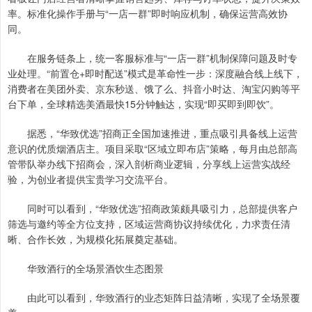
率。标准化操作手册与“一店一群”即时响应机制，确保运营高效协
同。
在服务链条上，统一客服标准与“一店一群”机制保障问题及时专
业处理。“前置仓+即时配送”模式是革命性一步：深度融合线上线下，
消费者在美团外卖、京东秒送、饿了么、抖音小时达、淘宝闪购等平
台下单，全球精选美酒最快15分钟触达，实现“即买即到即饮”。
据悉，“华致优选”招商正全国加速推进，重点吸引具备线上运营
意识的优质烟酒店主。项目采取“区域立即布店”策略，每月由总部高
管带队举办线下招商会，深入剖析商业逻辑，分享线上运营实战经
验，为创业者提供宝贵学习交流平台。
同时可以看到，“华致优选”招商政策颇具吸引力，总部提供客户
筛选与邀约等全方位支持，区域运营商协议持续优化，力求责任清
晰、合作长效，为规模化拓展奠定基础。
华致酒行的全场景酒饮生态图景
由此可以看到，华致酒行的业态矩阵日益清晰，实现了全场景覆