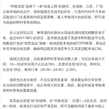
“华致优选”选择了一条“轻装上阵”的捷径。在湖南、江苏、广东、
云南等地的试点中，现有烟酒店无须另起炉灶，只需对约50平方米的
店面进行门头更新和内部适度调整，接入华致强大的供应链，即可成
为高效的即时零售前哨站。
步入这些试点店，琳琅满目的酒水从高端名酒到潮流精酿应有尽
有。超过500个SKU 的背后，是华致优选基于美团等即时配送平台热
销数据打造的“智慧选品”策略：精准抓取本地热销TOP5啤酒，再动态
补充华致自有品牌，确保商品既具市场竞争力又高度适配本地口味。
值得注意的是，当前酒类即时零售的消费人群，与过往有很大不
同。18—35岁年轻用户占比达78%，其需求呈现“碎片化、即时化、
社交化”特征，夜间订单（20:00—24:00）占35%。
场景也在发生裂变，不仅仅是商务宴请，朋友聚会和日常饮用，
在当前的消费场景中，也占有很大的比重，因此，配送时效是考验酒
类即时零售的重要因素。
而高效运营是“快”的保障。在“华致优选”，仅需1—2名店员，依托
统一耗材、标准化打包区和严谨流程，即可流畅协同线下服务与线上