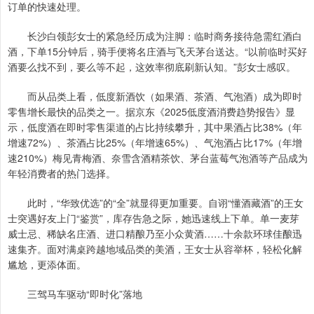
订单的快速处理。
长沙白领彭女士的紧急经历成为注脚：临时商务接待急需红酒白
酒，下单15分钟后，骑手便将名庄酒与飞天茅台送达。“以前临时买好
酒要么找不到，要么等不起，这效率彻底刷新认知。”彭女士感叹。
而从品类上看，低度新酒饮（如果酒、茶酒、气泡酒）成为即时
零售增长最快的品类之一。据京东《2025低度酒消费趋势报告》显
示，低度酒在即时零售渠道的占比持续攀升，其中果酒占比38%（年
增速72%）、茶酒占比25%（年增速65%）、气泡酒占比17%（年增
速210%）梅见青梅酒、奈雪含酒精茶饮、茅台蓝莓气泡酒等产品成为
年轻消费者的热门选择。
此时，“华致优选”的“全”就显得更加重要。自诩“懂酒藏酒”的王女
士突遇好友上门“鉴赏”，库存告急之际，她迅速线上下单。单一麦芽
威士忌、稀缺名庄酒、进口精酿乃至小众黄酒……十余款环球佳酿迅
速集齐。面对满桌跨越地域品类的美酒，王女士从容举杯，轻松化解
尴尬，更添体面。
三驾马车驱动“即时化”落地