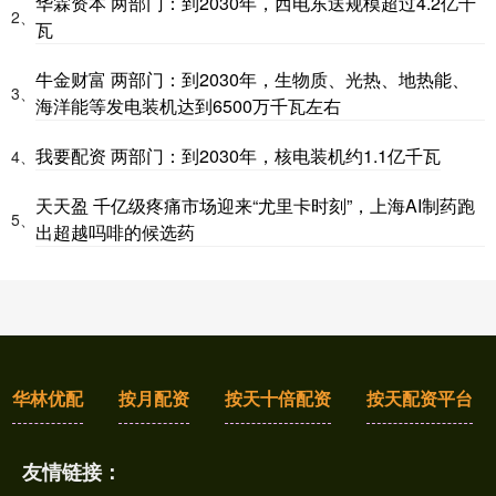
华霖资本 两部门：到2030年，西电东送规模超过4.2亿千
2、
瓦
牛金财富 两部门：到2030年，生物质、光热、地热能、
3、
海洋能等发电装机达到6500万千瓦左右
我要配资 两部门：到2030年，核电装机约1.1亿千瓦
4、
天天盈 千亿级疼痛市场迎来“尤里卡时刻”，上海AI制药跑
5、
出超越吗啡的候选药
华林优配
按月配资
按天十倍配资
按天配资平台
友情链接：