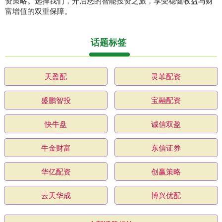
资策略。选择我们，开启您的智能投资之旅，享受稳健收益与财
富增值的双重保障。
话题标签
天盈配
灵菲配资
盛鹏智投
宝融配资
快牛盘
诚信双盈
牛金财富
东信证券
华亿配资
创赢策略
云天华成
博兴优配