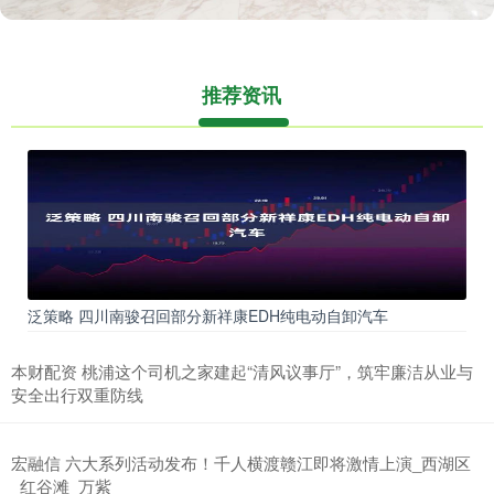
推荐资讯
泛策略 四川南骏召回部分新祥康EDH纯电动自卸汽车
本财配资 桃浦这个司机之家建起“清风议事厅”，筑牢廉洁从业与
安全出行双重防线
宏融信 六大系列活动发布！千人横渡赣江即将激情上演_西湖区
_红谷滩_万紫