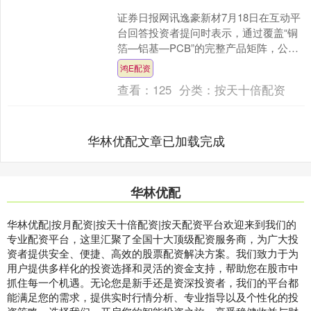
证券日报网讯逸豪新材7月18日在互动平
台回答投资者提问时表示，通过覆盖“铜
箔—铝基—PCB”的完整产品矩阵，公司
形成集材料研发、精密加工、定制化生
鸿E配资
产于一体的业务....
查看：
125
分类：
按天十倍配资
华林优配文章已加载完成
华林优配
华林优配|按月配资|按天十倍配资|按天配资平台欢迎来到我们的
专业配资平台，这里汇聚了全国十大顶级配资服务商，为广大投
资者提供安全、便捷、高效的股票配资解决方案。我们致力于为
用户提供多样化的投资选择和灵活的资金支持，帮助您在股市中
抓住每一个机遇。无论您是新手还是资深投资者，我们的平台都
能满足您的需求，提供实时行情分析、专业指导以及个性化的投