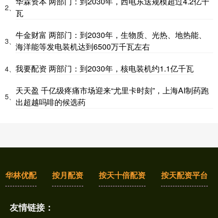
华霖资本 两部门：到2030年，西电东送规模超过4.2亿千
2、
瓦
牛金财富 两部门：到2030年，生物质、光热、地热能、
3、
海洋能等发电装机达到6500万千瓦左右
我要配资 两部门：到2030年，核电装机约1.1亿千瓦
4、
天天盈 千亿级疼痛市场迎来“尤里卡时刻”，上海AI制药跑
5、
出超越吗啡的候选药
华林优配
按月配资
按天十倍配资
按天配资平台
友情链接：