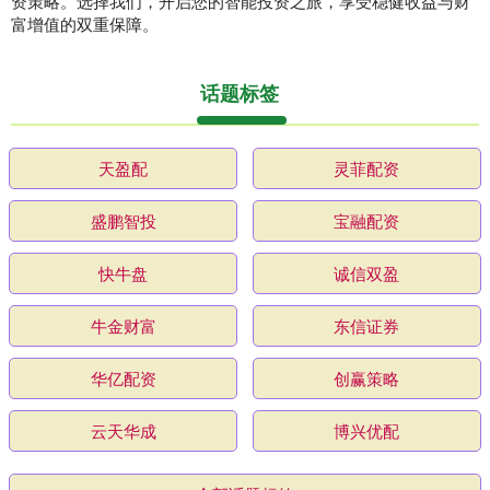
资策略。选择我们，开启您的智能投资之旅，享受稳健收益与财
富增值的双重保障。
话题标签
天盈配
灵菲配资
盛鹏智投
宝融配资
快牛盘
诚信双盈
牛金财富
东信证券
华亿配资
创赢策略
云天华成
博兴优配