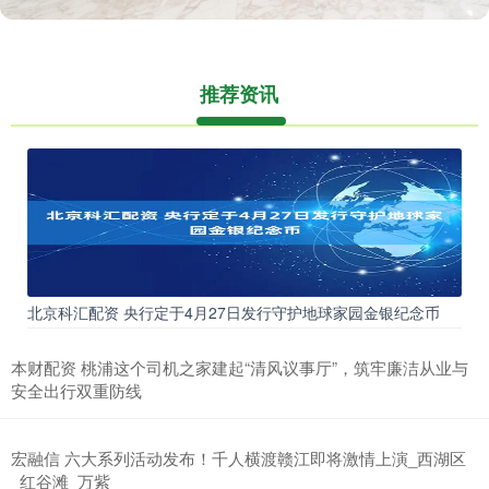
推荐资讯
北京科汇配资 央行定于4月27日发行守护地球家园金银纪念币
本财配资 桃浦这个司机之家建起“清风议事厅”，筑牢廉洁从业与
安全出行双重防线
宏融信 六大系列活动发布！千人横渡赣江即将激情上演_西湖区
_红谷滩_万紫