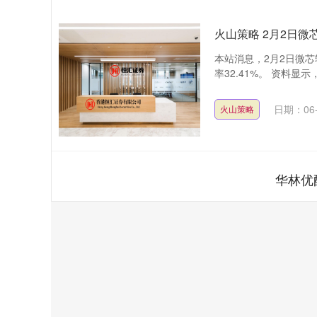
火山策略 2月2日微芯
本站消息，2月2日微芯转
率32.41%。 资料显示
日期：06-
火山策略
华林优