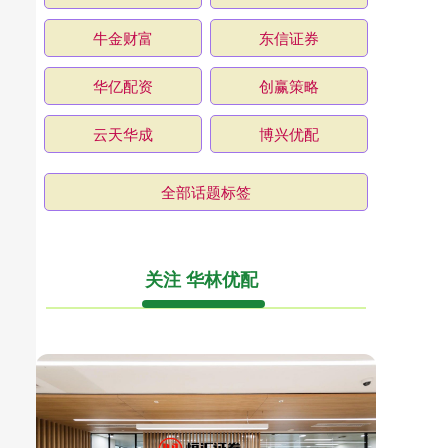
牛金财富
东信证券
华亿配资
创赢策略
云天华成
博兴优配
全部话题标签
关注 华林优配