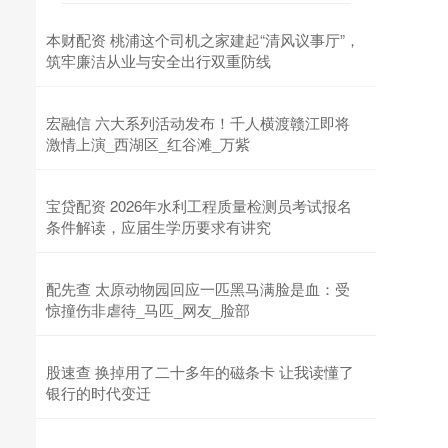
本财配资 桃浦这个司机之家建起“清风议事厅”，
筑牢廉洁从业与安全出行双重防线
宏融信 六大系列活动发布！千人横渡赣江即将
激情上演_西湖区_红谷滩_万紫
宝贷配资 2026年水利工程质量检测员考试报名
条件解读，应届生学历要求有讲究
配先查 太原动物园回应一匹黑马满脸是血：受
惊撞伤非虐待_马匹_网友_脸部
股速查 换掉用了二十多年的磁条卡 让我读懂了
银行的时代变迁