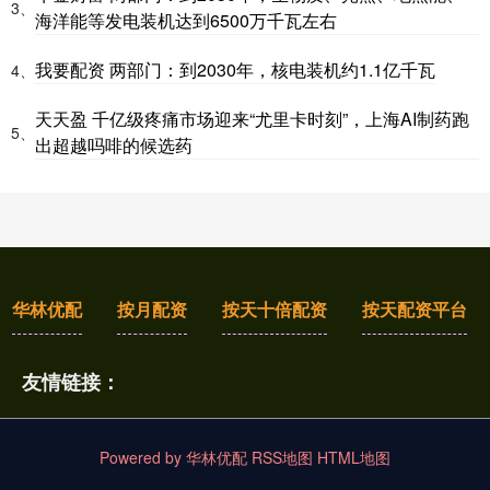
3、
海洋能等发电装机达到6500万千瓦左右
我要配资 两部门：到2030年，核电装机约1.1亿千瓦
4、
天天盈 千亿级疼痛市场迎来“尤里卡时刻”，上海AI制药跑
5、
出超越吗啡的候选药
华林优配
按月配资
按天十倍配资
按天配资平台
友情链接：
Powered by
华林优配
RSS地图
HTML地图