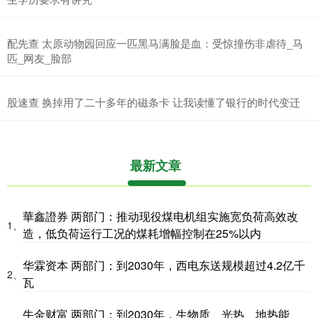
配先查 太原动物园回应一匹黑马满脸是血：受惊撞伤非虐待_马
匹_网友_脸部
股速查 换掉用了二十多年的磁条卡 让我读懂了银行的时代变迁
最新文章
華鑫證券 两部门：推动现役煤电机组实施宽负荷高效改
1、
造，低负荷运行工况的煤耗增幅控制在25%以内
华霖资本 两部门：到2030年，西电东送规模超过4.2亿千
2、
瓦
牛金财富 两部门：到2030年，生物质、光热、地热能、