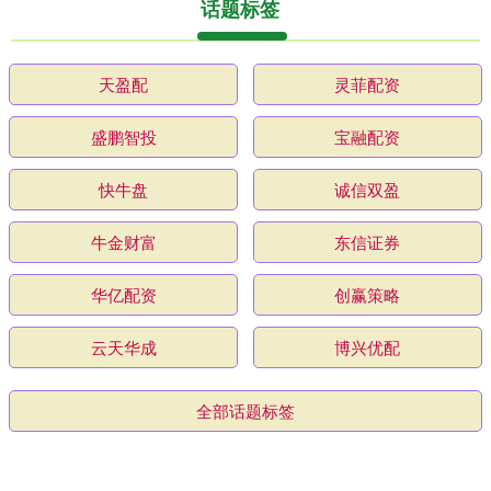
话题标签
天盈配
灵菲配资
盛鹏智投
宝融配资
快牛盘
诚信双盈
牛金财富
东信证券
华亿配资
创赢策略
云天华成
博兴优配
全部话题标签