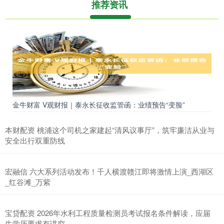
推荐资讯
金牛财富 V观财报｜泰永长征收监管函：业绩预告“变脸”
本财配资 桃浦这个司机之家建起“清风议事厅”，筑牢廉洁从业与
安全出行双重防线
宏融信 六大系列活动发布！千人横渡赣江即将激情上演_西湖区
_红谷滩_万紫
宝贷配资 2026年水利工程质量检测员考试报名条件解读，应届
生学历要求有讲究