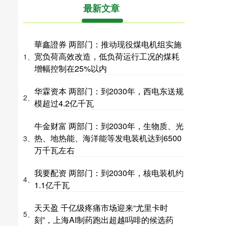
最新文章
華鑫證券 两部门：推动现役煤电机组实施
宽负荷高效改造，低负荷运行工况的煤耗
1、
增幅控制在25%以内
华霖资本 两部门：到2030年，西电东送规
2、
模超过4.2亿千瓦
牛金财富 两部门：到2030年，生物质、光
热、地热能、海洋能等发电装机达到6500
3、
万千瓦左右
我要配资 两部门：到2030年，核电装机约
4、
1.1亿千瓦
天天盈 千亿级疼痛市场迎来“尤里卡时
5、
刻”，上海AI制药跑出超越吗啡的候选药