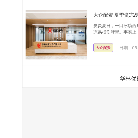
大众配资 夏季贪凉
炎炎夏日，一口冰镇西
凉易损伤脾胃。事实上，
日期：05-
大众配资
华林优