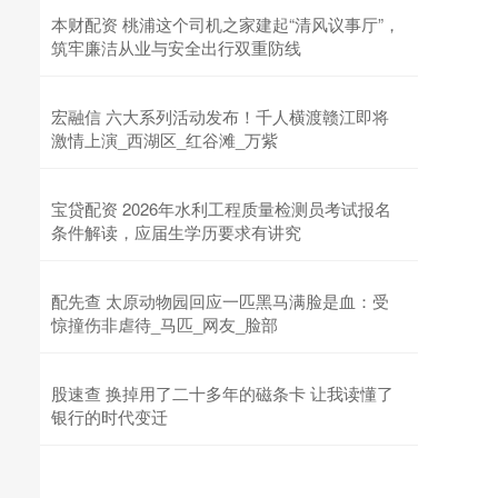
本财配资 桃浦这个司机之家建起“清风议事厅”，
筑牢廉洁从业与安全出行双重防线
宏融信 六大系列活动发布！千人横渡赣江即将
激情上演_西湖区_红谷滩_万紫
宝贷配资 2026年水利工程质量检测员考试报名
条件解读，应届生学历要求有讲究
配先查 太原动物园回应一匹黑马满脸是血：受
惊撞伤非虐待_马匹_网友_脸部
股速查 换掉用了二十多年的磁条卡 让我读懂了
银行的时代变迁