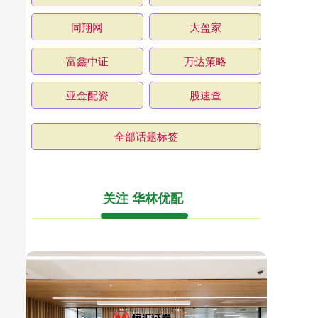
同翔网
大盈家
富鑫中证
万达策略
亚金配资
股速查
全部话题标签
关注 华林优配