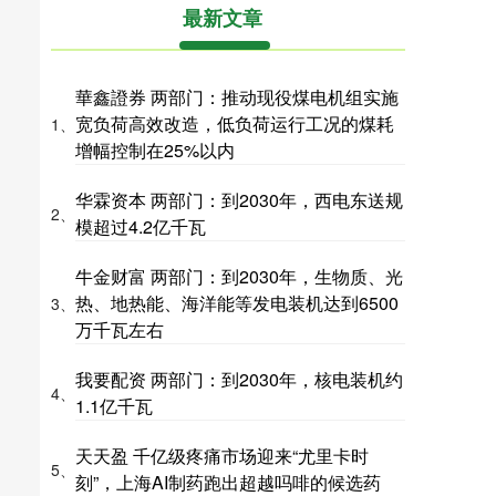
最新文章
華鑫證券 两部门：推动现役煤电机组实施
宽负荷高效改造，低负荷运行工况的煤耗
1、
增幅控制在25%以内
华霖资本 两部门：到2030年，西电东送规
2、
模超过4.2亿千瓦
牛金财富 两部门：到2030年，生物质、光
热、地热能、海洋能等发电装机达到6500
3、
万千瓦左右
我要配资 两部门：到2030年，核电装机约
4、
1.1亿千瓦
天天盈 千亿级疼痛市场迎来“尤里卡时
5、
刻”，上海AI制药跑出超越吗啡的候选药