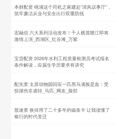
本财配资 桃浦这个司机之家建起“清风议事厅”，
筑牢廉洁从业与安全出行双重防线
宏融信 六大系列活动发布！千人横渡赣江即将
激情上演_西湖区_红谷滩_万紫
宝贷配资 2026年水利工程质量检测员考试报名
条件解读，应届生学历要求有讲究
配先查 太原动物园回应一匹黑马满脸是血：受
惊撞伤非虐待_马匹_网友_脸部
股速查 换掉用了二十多年的磁条卡 让我读懂了
银行的时代变迁