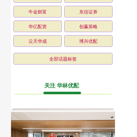
牛金财富
东信证券
华亿配资
创赢策略
云天华成
博兴优配
全部话题标签
关注 华林优配