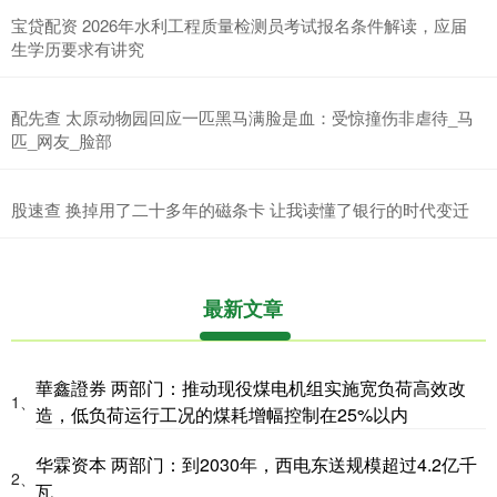
宝贷配资 2026年水利工程质量检测员考试报名条件解读，应届
生学历要求有讲究
配先查 太原动物园回应一匹黑马满脸是血：受惊撞伤非虐待_马
匹_网友_脸部
股速查 换掉用了二十多年的磁条卡 让我读懂了银行的时代变迁
最新文章
華鑫證券 两部门：推动现役煤电机组实施宽负荷高效改
1、
造，低负荷运行工况的煤耗增幅控制在25%以内
华霖资本 两部门：到2030年，西电东送规模超过4.2亿千
2、
瓦