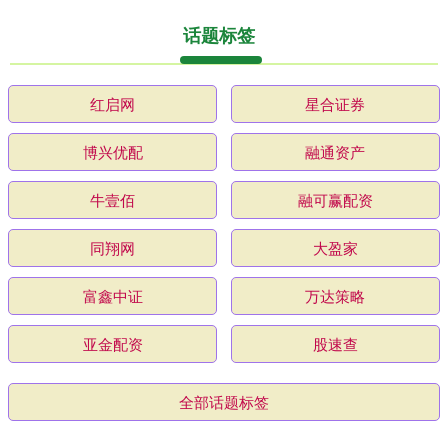
话题标签
红启网
星合证券
博兴优配
融通资产
牛壹佰
融可赢配资
同翔网
大盈家
富鑫中证
万达策略
亚金配资
股速查
全部话题标签