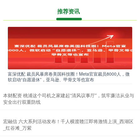
推荐资讯
富深优配 裁员风暴席卷美国科技圈！Meta官宣裁员8000人，微
软启动“自愿退休”，亚马逊、甲骨文等也宣布
本财配资 桃浦这个司机之家建起“清风议事厅”，筑牢廉洁从业与
安全出行双重防线
宏融信 六大系列活动发布！千人横渡赣江即将激情上演_西湖区
_红谷滩_万紫